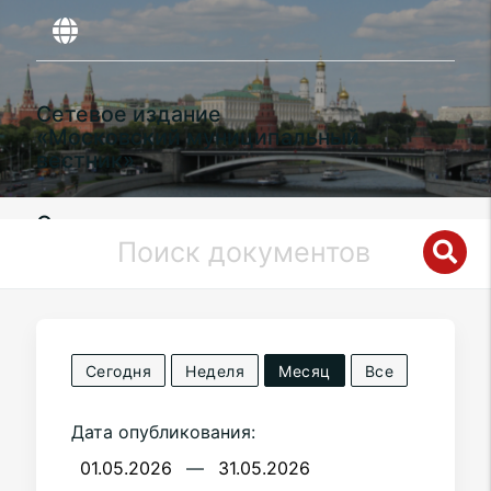
Сетевое издание
«Московский муниципальный
вестник»
Органы местного самоуправления
муниципального округа
Зюзино
в
городе Москве
Сегодня
Неделя
Месяц
Все
Дата опубликования:
—