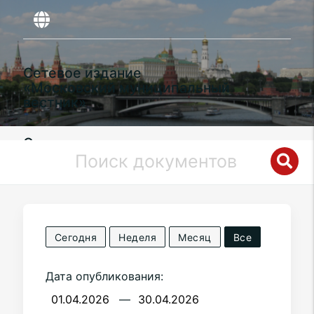
Сетевое издание
«Московский муниципальный
вестник»
Органы местного самоуправления
муниципального округа
Чертаново
Южное
в городе Москве
Сегодня
Неделя
Месяц
Все
Дата опубликования:
—